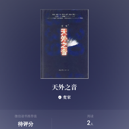
天外之音
麦家
微信读书推荐值
阅读
2
待评分
人