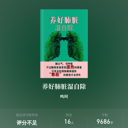
养好肺脏湿自除
鸣珂
微信读书推荐值
阅读
字数
16
9686
评分不足
人
字