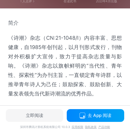
1
人点评
在读此书
2023年4月出版
简介
《诗潮》杂志（CN:21-1048/I）内容丰富、思想
健康，自1985年创刊起，以月刊形式发行，刊物
对外积极扩大宣传，致力于提高杂志质量与影
响。《诗潮》杂志以旗帜鲜明的“当代性、青年
性、探索性”为办刊主旨，一直锁定青年诗群，以
推举青年诗人为己任；鼓励探索、鼓励创新、大
量发表领先当代新诗潮流的优秀作品。
立即阅读
去 App 阅读
深圳市腾讯计算机系统有限公司 10.0.3
应用权限
隐私政策
产品功能