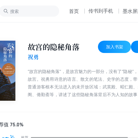
传书到手机
首页
墨水屏
故宫的隐秘角落
加入书架
祝勇
“故宫的隐秘角落”，是故宫魅力的一部分，没有了“隐秘”
故宫。祝勇用诗意的语言、散文的笔法、史学的态度，带
普通游客根本无法进入的未开放区域：武英殿、昭仁殿、
阁、倦勤斋等，讲述了这些隐秘角落背后不为人知的故事
禁城出现过又消失了的那些历史人物及其起伏命运。
荐值
75.0%
推荐