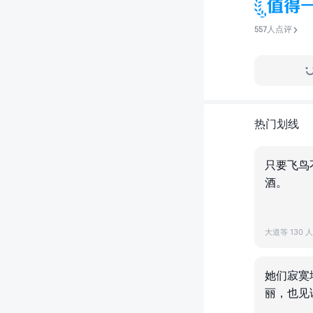
557人点评
热门划线
只要飞鸟
酒。
大道等 130 
她们寂寞
丽，也见