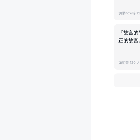
切果now等 1
『故宫的
正的故宫
如菊等 120 