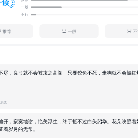
一般
不行
推荐
一般
不
不尽，良弓就不会被束之高阁；只要狡兔不死，走狗就不会被红
人划线
地开，寂寞地谢，艳美浮生，终于抵不过白头韶华。花朵映照着
证着岁月的无常。