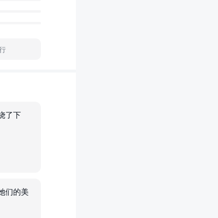
行
烧了下
她们的美