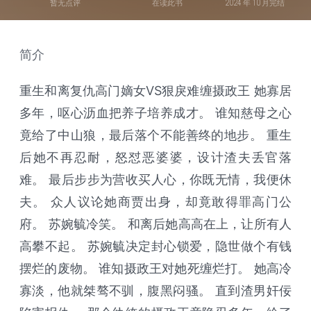
暂无点评
在读此书
2024 年 10 月完结
简介
重生和离复仇高门嫡女VS狠戾难缠摄政王 她寡居
多年，呕心沥血把养子培养成才。 谁知慈母之心
竟给了中山狼，最后落个不能善终的地步。 重生
后她不再忍耐，怒怼恶婆婆，设计渣夫丢官落
难。 最后步步为营收买人心，你既无情，我便休
夫。 众人议论她商贾出身，却竟敢得罪高门公
府。 苏婉毓冷笑。 和离后她高高在上，让所有人
高攀不起。 苏婉毓决定封心锁爱，隐世做个有钱
摆烂的废物。 谁知摄政王对她死缠烂打。 她高冷
寡淡，他就桀骜不驯，腹黑闷骚。 直到渣男奸佞