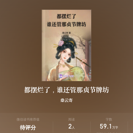
都摆烂了，谁还管那贞节牌坊
桑云寄
微信读书推荐值
阅读
字数
2
59.1
待评分
人
万字