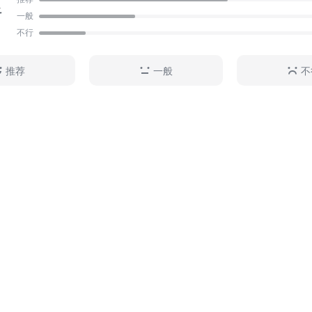
足
求和阅读趣味日趋多样；文学的娱乐功能受到重视；各种
一般
并包、各行其道。此时，全面系统地总结上述一批作家三
不行
实绩，对当代文学事业，对作家、读者和文学工作者，对
场，都有十分重要的意义。 基于这一认识，我们决定编
推荐
一般
不
国当代作家”系列丛书。