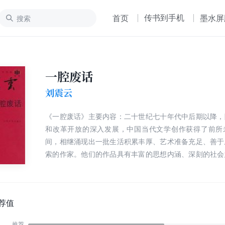
传书到手机
首页
墨水屏
一腔废话
刘震云
《一腔废话》主要内容：二十世纪七十年代中后期以降，
和改革开放的深入发展，中国当代文学创作获得了前所
间，相继涌现出一批生活积累丰厚、艺术准备充足、善于
索的作家。他们的作品具有丰富的思想内涵、深刻的社会
艺术风格，产生了广泛的影响，在一定程度上标志着中国
的轨迹和水平。这些作家为中国当代文学的繁荣和发展
献，在当代文学史上占有重要的位置；他们中的大部分人
盛的创作力和影响力，不断地推出新作，超越自己。 今
荐值
都在朝着多元化的方向行进；写作者的创作思想和表达方
推荐