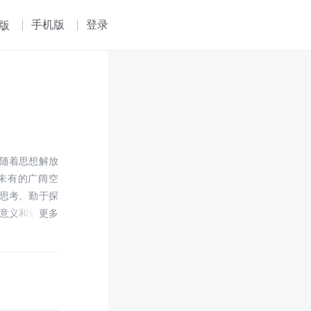
手机版
登录
版
随着思想解放
未有的广阔空
思考、勤于探
意义和鲜明的
当代文学发展
做出了重大贡
一直保持着旺
天，社会和文学
式、读者的需