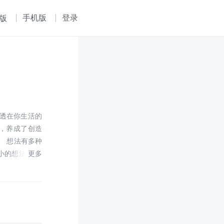
手机版
登录
版
透在你生活的
》，养成了创造
。 想法有多种
小的想法。 本
地产生更高的
而不是把它们
想法之间的界
转变成一个好