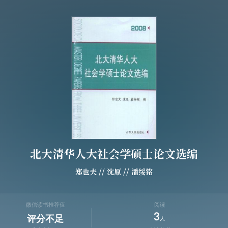
北大清华人大社会学硕士论文选编
郑也夫
//
沈原
//
潘绥铭
微信读书推荐值
阅读
3
评分不足
人