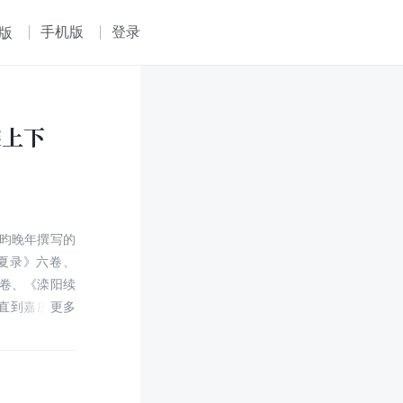
手机版
登录
版
装上下
昀晚年撰写的
夏录》六卷、
卷、《滦阳续
一直到嘉庆三年
根据纪昀的系年
《阅微草堂笔
年逾七十的古
如前期勤勉，