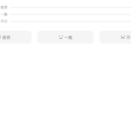
用人更不如前期明察，已远非从前那位勤勉、睿智、具有
推荐
隆帝了。
一般
不行
推荐
一般
不