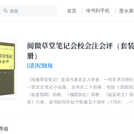
传书到手机
首页
墨水屏
阅微草堂笔记会校会注会评（套
册）
[清]纪晓岚
《阅微草堂笔记》是清代著名文入学者、一代学术宗师纪
一部文言笔记小说集。全书共二十四卷，包括《滦阳消
《如是我闻》四卷、《槐西杂志》四卷、《姑妄听之》四
录》六卷。该书的写作始于乾隆五十四年（1789），
（1798）年全部完成，前后延续的时间长达十年之久。
推算，当在他六十六岁到七十五岁之间。 纪昀开始
记》写作时，已经进入花甲之年，而此时，乾隆帝已经是
荐值
稀老人了。此时的乾隆帝，体力衰退，精力不支，理政不