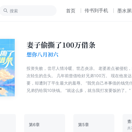
传书到手机
首页
墨水屏
妻子偷撕了100万借条
想你八月初六
投资失败，尝尽人情冷暖、世态炎凉。 老婆差点被侵犯，我则动了好几
次轻生的念头。 几年前曾借给好兄弟100万。 现在他发达了，我上门去
要，却遭到了平生最大的羞辱。 “我凭自己本事借的钱凭什么要还？” 好
兄弟扔给我10块钱。 “就这么多，就当我打发要饭的了。” 而当我选择要
走法律程序要钱时，那张100万的借条，却被妻子撕得粉
查
第6章
第5章
共