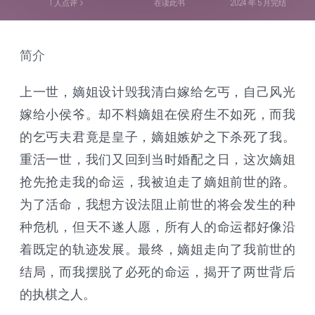
1
人点评
在读此书
2024 年 5 月完结
简介
上一世，嫡姐设计毁我清白嫁给乞丐，自己风光
嫁给小侯爷。却不料嫡姐在侯府生不如死，而我
的乞丐夫君竟是皇子，嫡姐嫉妒之下杀死了我。
重活一世，我们又回到当时婚配之日，这次嫡姐
抢先抢走我的命运，我被迫走了嫡姐前世的路。
为了活命，我想方设法阻止前世的将会发生的种
种危机，但天不遂人愿，所有人的命运都好像沿
着既定的轨迹发展。最终，嫡姐走向了我前世的
结局，而我摆脱了必死的命运，揭开了两世背后
的执棋之人。