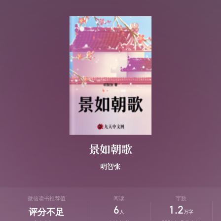
景如朝歌
明智张
微信读书推荐值
阅读
字数
6
1.2
评分不足
人
万字