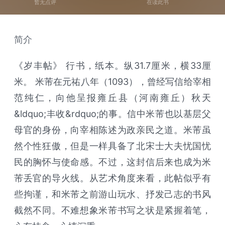
暂无点评
在读此书
简介
《岁丰帖》 行书，纸本。纵31.7厘米，横33厘
米。 米芾在元祐八年（1093），曾经写信给宰相
范纯仁，向他呈报雍丘县（河南雍丘）秋天
&ldquo;丰收&rdquo;的事。信中米芾也以基层父
母官的身份，向宰相陈述为政亲民之道。米芾虽
然个性狂傲，但是一样具备了北宋士大夫忧国忧
民的胸怀与使命感。不过，这封信后来也成为米
芾丢官的导火线。从艺术角度来看，此帖似乎有
些拘谨，和米芾之前游山玩水、抒发己志的书风
截然不同。不难想象米芾书写之状是紧握着笔，