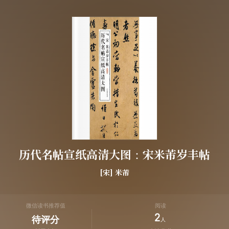
历代名帖宣纸高清大图：宋米芾岁丰帖
[宋]
米芾
微信读书推荐值
阅读
2
待评分
人