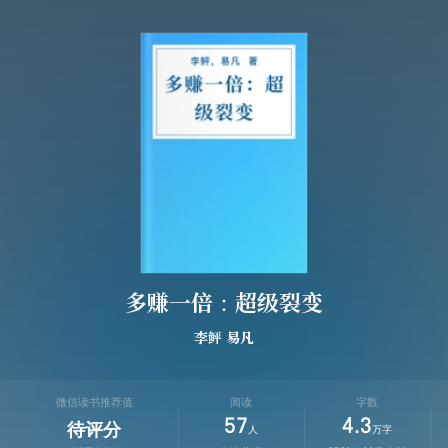
多赚一倍：超级裂变
李鲆
易凡
微信读书推荐值
阅读
字数
57
4.3
待评分
人
万字