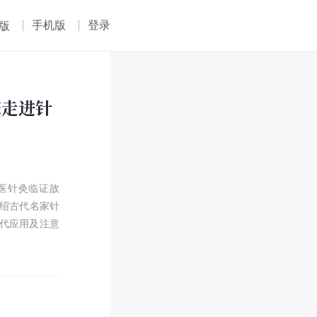
手机版
登录
版
您走进针
医针灸临证故
介绍古代名家针
代应用及注意