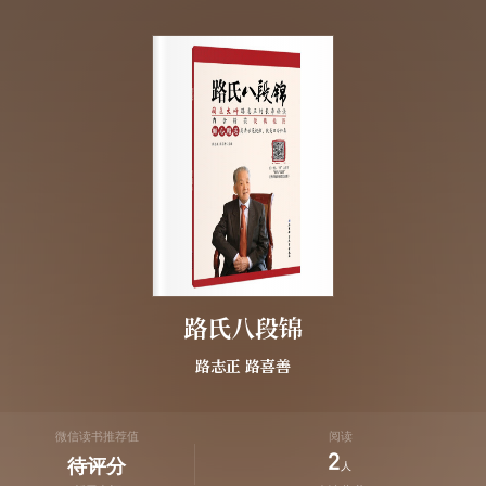
路氏八段锦
路志正
路喜善
微信读书推荐值
阅读
2
待评分
人