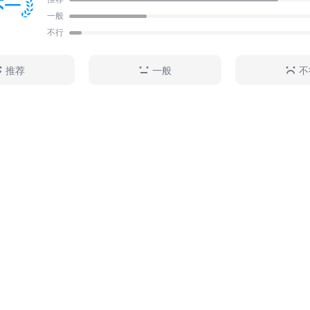
中天中华史》。
一般
不行
推荐
一般
不