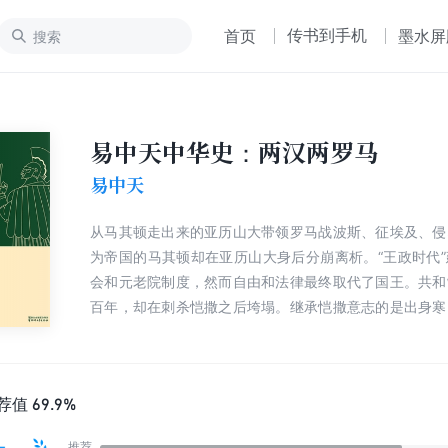
传书到手机
首页
墨水屏
易中天中华史：两汉两罗马
易中天
从马其顿走出来的亚历山大带领罗马战波斯、征埃及、侵
为帝国的马其顿却在亚历山大身后分崩离析。“王政时代
会和元老院制度，然而自由和法律最终取代了国王。共和
百年，却在刺杀恺撒之后垮塌。继承恺撒意志的是出身寒
他终于实现了“罗马统治下的和平”。此后，罗马帝国动
也无法力挽狂澜。大汉同罗马一样，也是自生成长起来
仰。在王莽的变法与改制之后，农商俱损，民怨沸腾。由
到东汉。学者易中天，颠覆传统史学著作的写作方法，以
荐值
69.9%
言、独特创新的全球视角，将用五年时间写作五部共三十
推荐