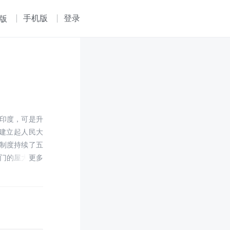
手机版
登录
版
印度，可是升
”建立起人民大
制度持续了五
门的屋大维，
乱不止，五贤君
，也是没有信
此，西汉过渡
优美诗意的语
六卷巨著《易