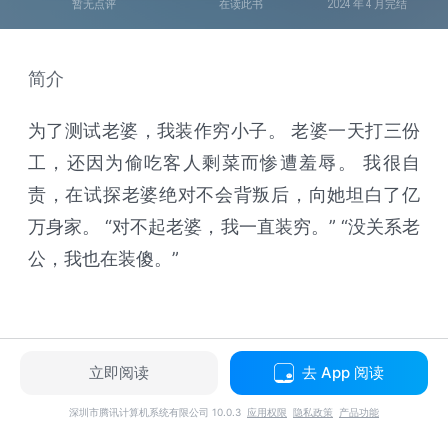
暂无点评
在读此书
2024 年 4 月完结
简介
为了测试老婆，我装作穷小子。 老婆一天打三份
工，还因为偷吃客人剩菜而惨遭羞辱。 我很自
责，在试探老婆绝对不会背叛后，向她坦白了亿
万身家。 “对不起老婆，我一直装穷。” “没关系老
公，我也在装傻。”
立即阅读
去 App 阅读
深圳市腾讯计算机系统有限公司 10.0.3
应用权限
隐私政策
产品功能