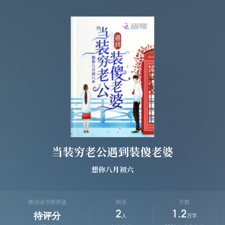
当装穷老公遇到装傻老婆
想你八月初六
微信读书推荐值
阅读
字数
2
1.2
待评分
人
万字