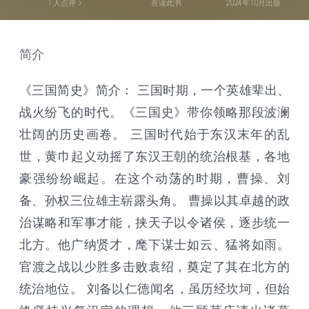
1
人点评
在读此书
2024年10月出版
简介
《三国简史》简介： 三国时期，一个英雄辈出、
战火纷飞的时代。《三国史》带你领略那段波澜
壮阔的历史画卷。 三国时代始于东汉末年的乱
世，黄巾起义动摇了东汉王朝的统治根基，各地
豪强纷纷崛起。在这个动荡的时期，曹操、刘
备、孙权三位雄主崭露头角。 曹操以其卓越的政
治谋略和军事才能，挟天子以令诸侯，逐步统一
北方。他广纳贤才，麾下谋士如云、猛将如雨。
官渡之战以少胜多击败袁绍，奠定了其在北方的
统治地位。 刘备以仁德闻名，虽历经坎坷，但始