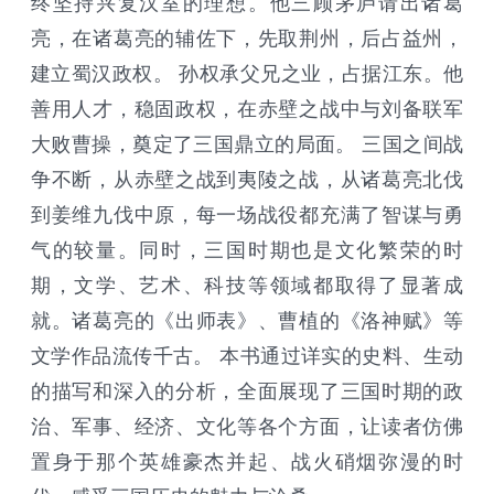
终坚持兴复汉室的理想。他三顾茅庐请出诸葛
亮，在诸葛亮的辅佐下，先取荆州，后占益州，
建立蜀汉政权。 孙权承父兄之业，占据江东。他
善用人才，稳固政权，在赤壁之战中与刘备联军
大败曹操，奠定了三国鼎立的局面。 三国之间战
争不断，从赤壁之战到夷陵之战，从诸葛亮北伐
到姜维九伐中原，每一场战役都充满了智谋与勇
气的较量。同时，三国时期也是文化繁荣的时
期，文学、艺术、科技等领域都取得了显著成
就。诸葛亮的《出师表》、曹植的《洛神赋》等
文学作品流传千古。 本书通过详实的史料、生动
的描写和深入的分析，全面展现了三国时期的政
治、军事、经济、文化等各个方面，让读者仿佛
置身于那个英雄豪杰并起、战火硝烟弥漫的时