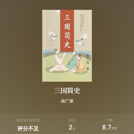
三国简史
高广深
微信读书推荐值
阅读
字数
2
8.7
评分不足
人
万字