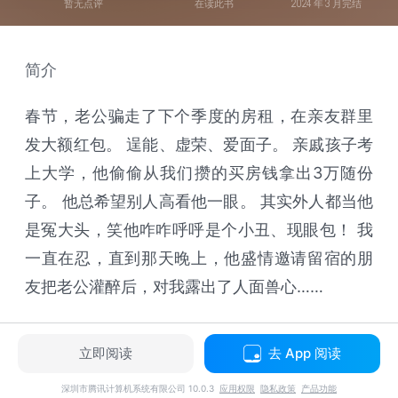
暂无点评
在读此书
2024 年 3 月完结
简介
春节，老公骗走了下个季度的房租，在亲友群里
发大额红包。 逞能、虚荣、爱面子。 亲戚孩子考
上大学，他偷偷从我们攒的买房钱拿出3万随份
子。 他总希望别人高看他一眼。 其实外人都当他
是冤大头，笑他咋咋呼呼是个小丑、现眼包！ 我
一直在忍，直到那天晚上，他盛情邀请留宿的朋
友把老公灌醉后，对我露出了人面兽心……
立即阅读
去 App 阅读
深圳市腾讯计算机系统有限公司 10.0.3
应用权限
隐私政策
产品功能