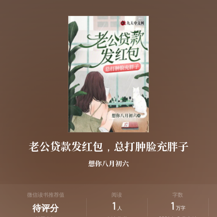
老公贷款发红包，总打肿脸充胖子
想你八月初六
微信读书推荐值
阅读
字数
1
1
待评分
人
万字