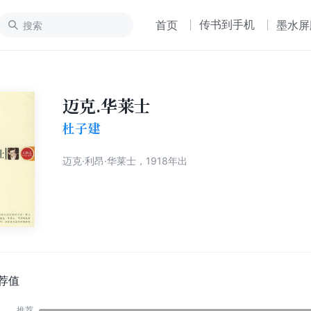
传书到手机
首页
墨水屏
迈克.华莱士
杜子建
迈克·利昂·华莱士，1918年出
荐值
推荐