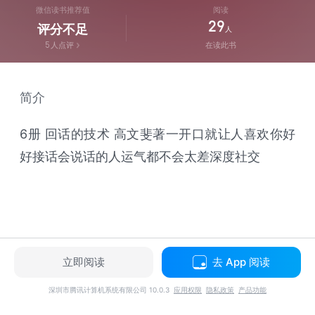
微信读书推荐值
阅读
29
评分不足
人
5
人点评
在读此书
简介
6册 回话的技术 高文斐著一开口就让人喜欢你好
好接话会说话的人运气都不会太差深度社交
立即阅读
去 App 阅读
深圳市腾讯计算机系统有限公司 10.0.3
应用权限
隐私政策
产品功能