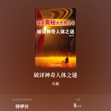
破译神奇人体之谜
石磊
微信读书推荐值
字数
8
待评分
万字