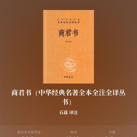
商君书（中华经典名著全本全注全译丛
书）
石磊
译注
微信读书推荐值
阅读
字数