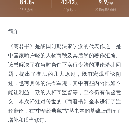
84.8
4342
9.9
%
人
万字
135
人点评
在读此书
2018年5月出版
简介
《商君书》是战国时期法家学派的代表作之一是
中国家喻户晓的人物商鞅及其后学的著作汇编。
该书解决了在当时条件下实行变法的理论基础问
题，提出了变法的几大原则，既有宏观理论阐
述，也有具体的法令军规，其中有些内容比如不
能让利益一致的人相互监督等，至今仍有借鉴意
义。本次译注对传世的《商君书》全本进行了注
释翻译，在“中华经典藏书”丛书本的基础上进行了
增补和适当修订。