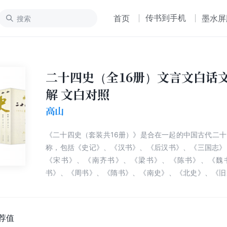
传书到手机
首页
墨水屏
二十四史（全16册）文言文白话
解 文白对照
高山
《二十四史（套装共16册）》是合在一起的中国古代二
称，包括《史记》、《汉书》、《后汉书》、《三国志》
《宋书》、《南齐书》、《梁书》、《陈书》、《魏
书》、《周书》、《隋书》、《南史》、《北史》、《旧
唐书》、《旧五代史》、《新五代史》、《宋史》、《
史》、《元史》、《明史》。所记内容，起自传说中的黄
30世纪初），止于明代的崇祯十七年（1644年）；
荐值
汉，止于清代，编写时间跨度长达一千八百多年。这二十