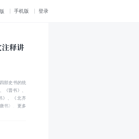
手机版
登录
版
文注释讲
十四部史书的统
、《晋书》、
书》、《北齐
唐书》、《新
辽史》、《金
帝（约公元前
编写工作始自西
四部史书，得