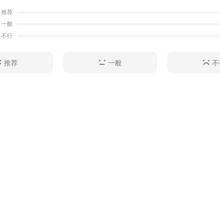
到了清代乾隆皇帝的钦定，是得到统治者认可的“正统”史
推荐
史”—“二十四史”的名字，正是由此而来的。本次出版的“
一般
精选各史书中的名篇佳作，加以精心翻译而成的。
不行
推荐
一般
不