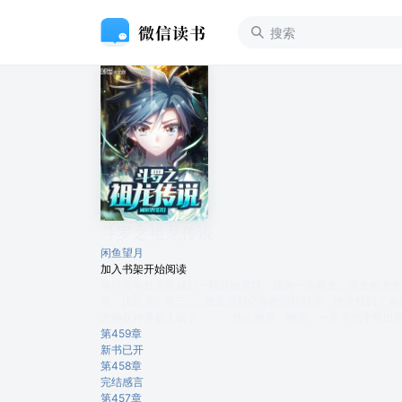
斗罗之祖龙传说
闲鱼望月
加入书架
开始阅读
地球青年敖天穿越到一颗原始星球，成为一条幼龙，漫长的龙
宗、比比东、唐三……敖天尘封亿年的记忆打开，终于找到了
龙神在神界被人砍了。 什么神界、神王，一爪子拍个稀巴烂
第459章
新书已开
第458章
完结感言
第457章