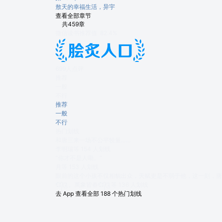
敖天的幸福生活，异宇
查看全部章节
共459章
微信读书推荐值
82.4%
699人点评
推荐
一般
不行
推荐
一般
不行
热门划线
和唐三来一场不公平较量……
李明瑞等 154 人划线
“你才不是人嘞。”
月等 153 人划线
眼前的这个小孩不仅相貌出众，天赋更是不弱于他，这一刻，唐
💞᭄༊。萬象皆春💞᭄༊等 136 人划线
去 App 查看全部 188 个热门划线