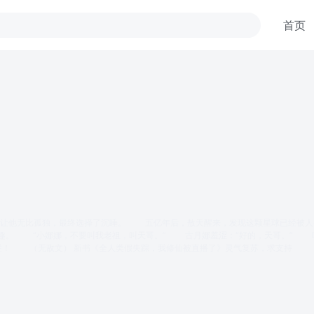
首页
生让他无比孤独，最终选择了沉睡。 五亿年后，敖天醒来，发现这颗星球已经被
乐趣。 “小娜娜，不要叫我老祖，叫天哥。” 古月娜羞涩：“好的，天哥。” 
！ （无敌文） 新书《全人类假失踪，我修仙被直播了》灵气复苏，求支持