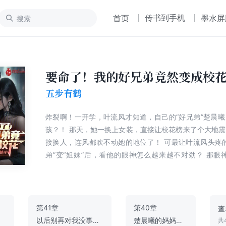
传书到手机
首页
墨水屏
要命了！我的好兄弟竟然变成校
五步有鹤
炸裂啊！一开学，叶流风才知道，自己的“好兄弟”楚晨
孩？！ 那天，她一换上女装，直接让校花榜来了个大地
接换人，连风都吹不动她的地位了！ 可最让叶流风头疼
弟”变“姐妹”后，看他的眼神怎么越来越不对劲？ 那眼
弟，你藏得够深啊”的调侃，又似乎夹杂着那么一丝丝“你
的暧昧。 叶流风心里那个苦啊，内心OS疯狂刷屏：“楚
咱俩可是纯兄弟情，你这眼神让我怎么接招？我把你当兄
我女朋友？！冷静点，咱们还要一起开黑打游戏呢！”
第41章
第40章
查
脸
以后别再对我没事找
楚晨曦的妈妈来
共