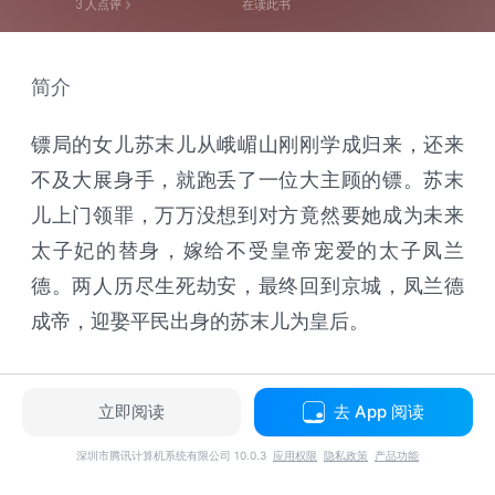
3
人点评
在读此书
简介
镖局的女儿苏末儿从峨嵋山刚刚学成归来，还来
不及大展身手，就跑丢了一位大主顾的镖。苏末
儿上门领罪，万万没想到对方竟然要她成为未来
太子妃的替身，嫁给不受皇帝宠爱的太子凤兰
德。两人历尽生死劫安，最终回到京城，凤兰德
成帝，迎娶平民出身的苏末儿为皇后。
立即阅读
去 App 阅读
深圳市腾讯计算机系统有限公司 10.0.3
应用权限
隐私政策
产品功能