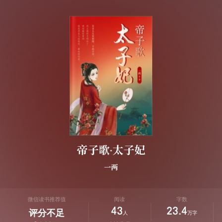
帝子歌·太子妃
一两
微信读书推荐值
阅读
字数
43
23.4
评分不足
人
万字