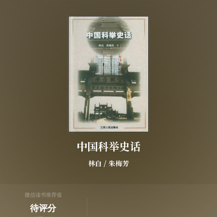
中国科举史话
林白
/
朱梅芳
微信读书推荐值
待评分