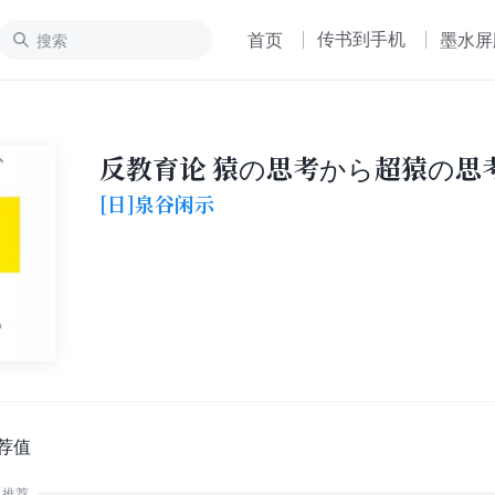
传书到手机
首页
墨水屏
反教育论 猿の思考から超猿の思
[日]泉谷闲示
荐值
推荐