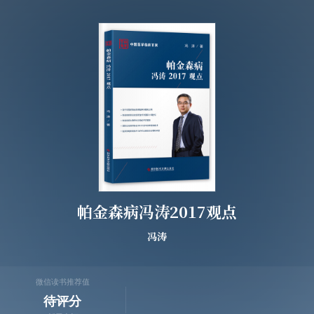
帕金森病冯涛2017观点
冯涛
微信读书推荐值
待评分