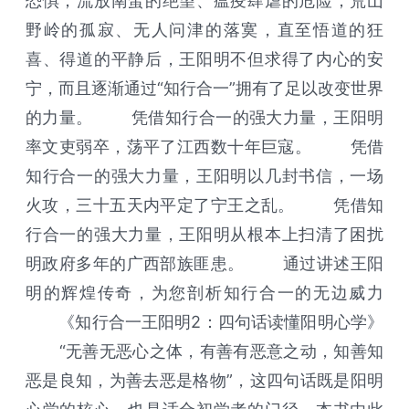
恐惧；流放南蛮的绝望、瘟疫肆虐的危险；荒山
野岭的孤寂、无人问津的落寞，直至悟道的狂
喜、得道的平静后，王阳明不但求得了内心的安
宁，而且逐渐通过“知行合一”拥有了足以改变世界
的力量。 凭借知行合一的强大力量，王阳明
率文吏弱卒，荡平了江西数十年巨寇。 凭借
知行合一的强大力量，王阳明以几封书信，一场
火攻，三十五天内平定了宁王之乱。 凭借知
行合一的强大力量，王阳明从根本上扫清了困扰
明政府多年的广西部族匪患。 通过讲述王阳
明的辉煌传奇，为您剖析知行合一的无边威力
《知行合一王阳明2：四句话读懂阳明心学》
“无善无恶心之体，有善有恶意之动，知善知
恶是良知，为善去恶是格物”，这四句话既是阳明