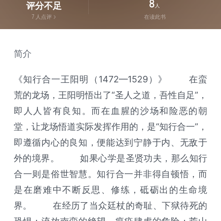
8
评分不足
人
7
人点评
在读此书
简介
《知行合一王阳明（1472—1529）》 在蛮
荒的龙场，王阳明悟出了“圣人之道，吾性自足”，
即人人皆有良知。而在血腥的沙场和险恶的朝
堂，让龙场悟道实际发挥作用的，是“知行合一”，
即遵循内心的良知，便能达到宁静于内、无敌于
外的境界。 如果心学是圣贤功夫，那么知行
合一则是俗世智慧。知行合一并非得自顿悟，而
是在磨难中不断反思、修练，砥砺出的生命境
界。 在经历了当众廷杖的奇耻、下狱待死的