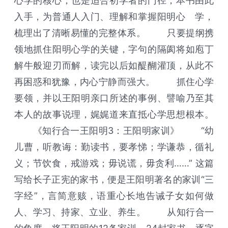
心学的核心，也是适合初学者的门径，本书由此
入手，为普通人入门、理解和掌握阳明心 学，
梳理出了清晰易懂的完整体系。 只要提纲携
领地抓住阳明心学的关键，字句的隔阂将如庖丁
解牛般迎刃而解，读完以后如醍醐灌顶，从此不
再困惑和犹豫，内心宁静而强大。 抓住心学
要领，并以王阳明亲口所述的事例、譬喻乃至其
本人的故事说理，娓娓道来直抵心学思想根本。
《知行合一王阳明3：王阳明家训》 “幼
儿曹，听教诲：勤读书，要孝悌；学谦恭，循礼
义；节饮食，戒游戏；毋说谎，毋贪利……” 这篇
写给长子正宪的家书，便是王阳明著名的家训“三
字经”，言简意赅，语重心长地告诫子女如何做
人、学习、持家、立业、养生。 从知行合一