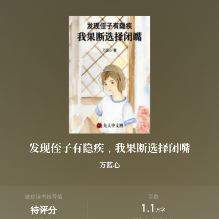
发现侄子有隐疾，我果断选择闭嘴
万蓝心
微信读书推荐值
字数
1.1
待评分
万字