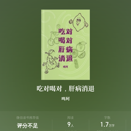
吃对喝对，肝病消退
鸣珂
微信读书推荐值
阅读
字数
9
1.7
评分不足
人
万字