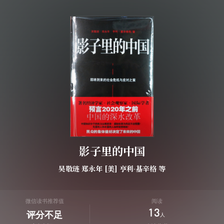
影子里的中国
吴敬琏
郑永年
[美]
亨利·基辛格
等
微信读书推荐值
阅读
13
评分不足
人