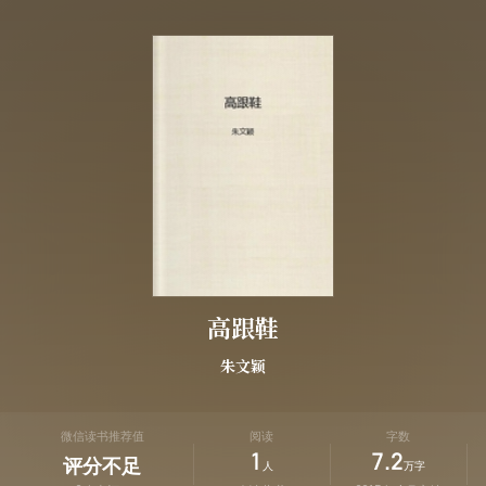
高跟鞋
朱文颖
微信读书推荐值
阅读
字数
1
7.2
评分不足
人
万字