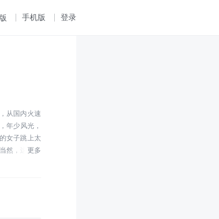
手机版
登录
版
，从国内火速
的女子跳上太
当然，这也是