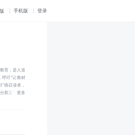
手机版
登录
版
的教育，是人道
，呼吁“让教材
好”感召读者，
部分奠定了全书
中的核心”这一