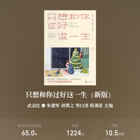
只想和你过好这一生（新版）
武志红
朱建军
胡慎之
等口述
韩湘景
主编
微信读书推荐值
阅读
字数
65.0
1224
10.5
%
人
万字