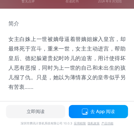
暂无点评
在读此书
2024 年 8 月完结
简介
女主白姝上一世被嫡母逼着替嫡姐嫁入皇宫，却
最终死于宫斗，重来一世，女主主动进宫，帮助
皇后、德妃躲避贵妃时吟儿的迫害，用计使得坏
人恶有恶报，同时为上一世的自己和未出生的孩
儿报了仇。只是，她以为薄情寡义的皇帝似乎另
有苦衷……
立即阅读
去 App 阅读
深圳市腾讯计算机系统有限公司 10.0.3
应用权限
隐私政策
产品功能