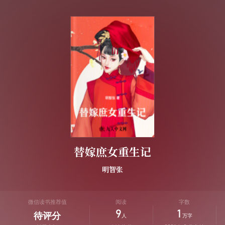
替嫁庶女重生记
明智张
微信读书推荐值
阅读
字数
9
1
待评分
人
万字