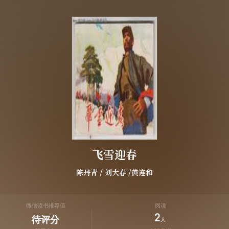
飞雪迎春
陈丹青
/
刘大春
/黄连和
微信读书推荐值
阅读
2
待评分
人