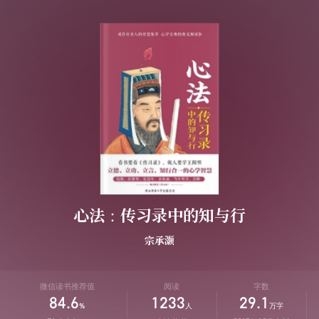
心法：传习录中的知与行
宗承灏
微信读书推荐值
阅读
字数
84.6
1233
29.1
%
人
万字