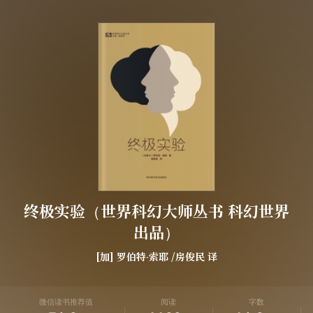
终极实验（世界科幻大师丛书 科幻世界
出品）
[加]
罗伯特·索耶
/
房俊民
译
微信读书推荐值
阅读
字数