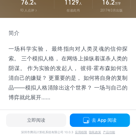
76.2
1129
16.2
%
人
万字
93
人点评
在读此书
2017年3月出版
简介
一场科学实验， 最终指向对人类灵魂的信仰探
索。 三个模拟人格， 在网络上操纵着谋杀人类的
阴谋。 作为实验的发起人， 彼得·霍布森如何洗
清自己的嫌疑？ 更重要的是， 如何将自身的复制
品——模拟人格清除出这个世界？ 一场与自己的
博弈就此展开……
立即阅读
去 App 阅读
深圳市腾讯计算机系统有限公司 10.0.3
应用权限
隐私政策
产品功能