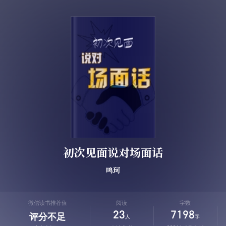
初次见面说对场面话
鸣珂
微信读书推荐值
阅读
字数
23
7198
评分不足
人
字