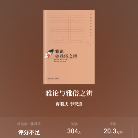
雅论与雅俗之辨
曹顺庆
李天道
微信读书推荐值
阅读
字数
304
20.3
评分不足
人
万字