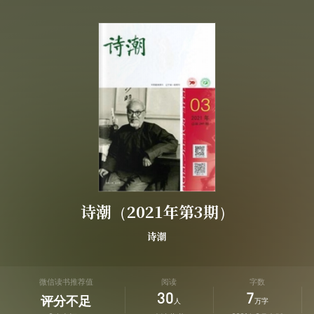
诗潮（2021年第3期）
诗潮
微信读书推荐值
阅读
字数
30
7
评分不足
人
万字