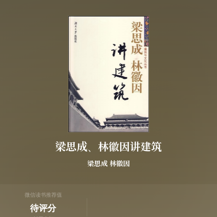
梁思成、林徽因讲建筑
梁思成
林徽因
微信读书推荐值
待评分