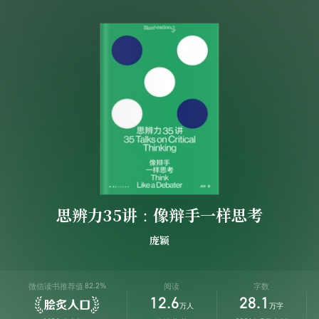
思辨力35讲：像辩手一样思考
庞颖
微信读书推荐值
阅读
字数
82.2%
12.6
28.1
万人
万字