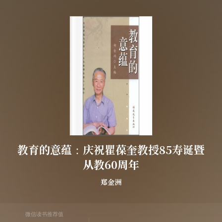
教育的意蕴：庆祝瞿葆奎教授85寿诞暨
从教60周年
郑金洲
微信读书推荐值