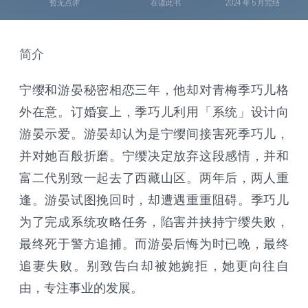
暂无点评
在读此书
2024 年 5 月完结
简介
宁缨和游晏秘密相恋三年，他却对青梅季巧儿格
外在意。订婚宴上，季巧儿利用「系统」设计向
游晏示爱。游晏却认为是宁缨间接害死季巧儿，
并对她百般折磨。宁缨决定放弃这段感情，并和
富二代别致一起去了西藏山区。两年后，两人重
逢。游晏试图挽回时，却遭遇重重阻碍。季巧儿
为了完成系统攻略任务，陷害并挟持宁缨失败，
最终死于警方追捕。而游晏后悔为时已晚，最终
追妻失败。别致告白却被她婉拒，她更向往自
由，专注事业的发展。