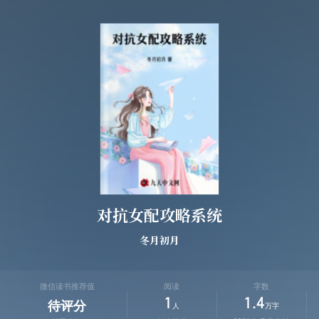
对抗女配攻略系统
冬月初月
微信读书推荐值
阅读
字数
1
1.4
待评分
人
万字