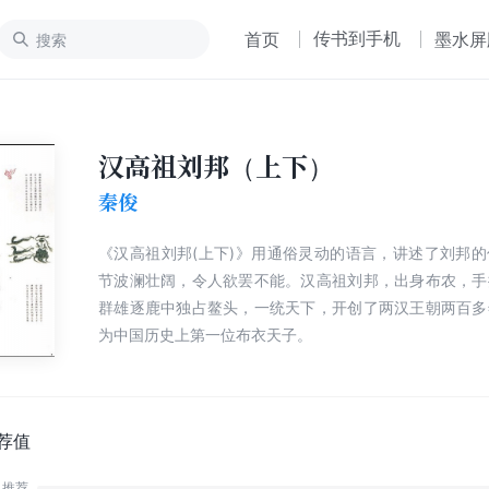
传书到手机
首页
墨水屏
汉高祖刘邦（上下）
秦俊
《汉高祖刘邦(上下)》用通俗灵动的语言，讲述了刘邦
节波澜壮阔，令人欲罢不能。汉高祖刘邦，出身布农，手
群雄逐鹿中独占鳌头，一统天下，开创了两汉王朝两百多
为中国历史上第一位布衣天子。
荐值
推荐